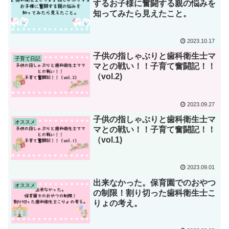
するお子様に奮闘する親の悩みを
知ってみたら見えたこと。
2023.10.17
子供の指しゃぶりと歯科衛生士マ
子育て日記
マとの戦い！！子育て奮闘記！！
（vol.2)
2023.09.27
子供の指しゃぶりと歯科衛生士マ
オススメ
マとの戦い！！子育て奮闘記！！
（vol.1)
2023.09.01
出来なかった。保育園でのおやつ
オススメ
の制限！割り切った歯科衛生士こ
りょの考え。