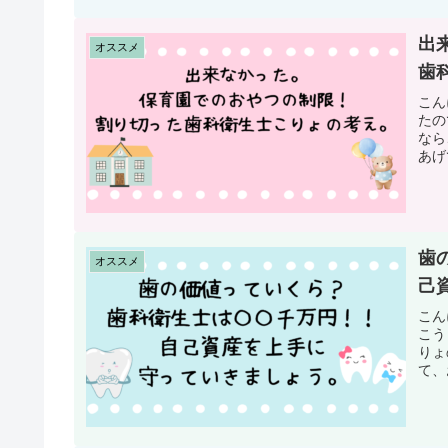
出
オススメ
歯
こん
たの
なら
あげ
歯
オススメ
己
こん
こう
りょ
て、