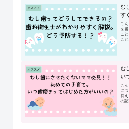
む
オススメ
す
こん
を書
こと
こと
む
オススメ
い
こん
につ
答え
の記