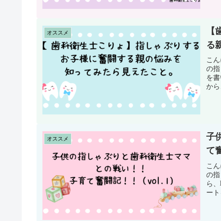
【
オススメ
る
こん
の指
を書
から
子
オススメ
て奮
こん
の指
ら、
ート