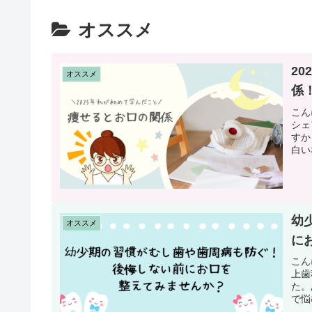
オススメ
2
オススメ
係
こん
シェ
すか
白い
幼
オススメ
に
こん
上歯
た。
で悩