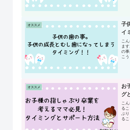
子
オススメ
イ
こん
ます
の事
こう
お
オススメ
グ
こん
るこ
ぶり
るこ